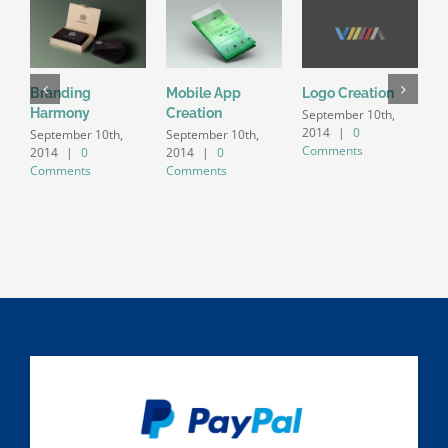
Branding
Mobile App
Logo Creation
T
Harmony
Creation
September 10th,
2014
|
0
E
September 10th,
September 10th,
Comments
2014
|
0
2014
|
0
S
Comments
Comments
2
C